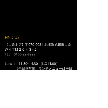
FIND​ US
【１条本店】〒070-0031 北海道旭川市１条
通４丁目２０４３−２
TEL：
0166-22-8929
​Lunch : 11:30~14:30 （L.O14:00）
（全日昼営業、ランチメニューは平日
のみ）
Open：月～金 17:00〜/土日祝 16:00〜
Close：22:00(L.O 21:30)
定休日：不定休
【春光店】〒070-0871 北海道旭川市春光1
条7－2