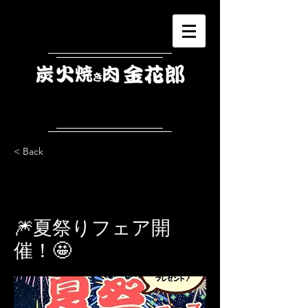
< Back
🎆夏祭りフェア開
催！🤩